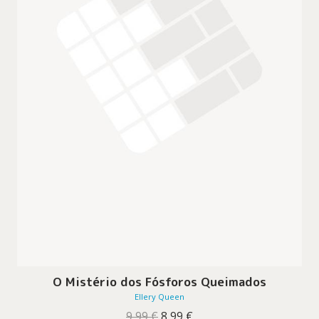
O Mistério dos Fósforos Queimados
Ellery Queen
O
O
9,99
€
8,99
€