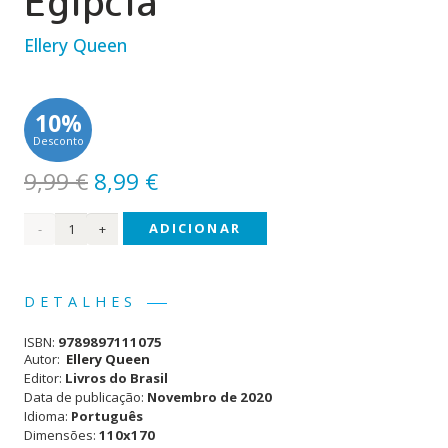
Egípcia
Ellery Queen
10%
Desconto
O
O
9,99
€
8,99
€
preço
preço
Quantidade
ADICIONAR
original
atual
era:
é:
de O
9,99 €.
8,99 €.
Mistério
DETALHES
da
ISBN:
9789897111075
Cruz
Autor:
Ellery Queen
Editor:
Livros do Brasil
Egípcia
Data de publicação:
Novembro de 2020
Idioma:
Português
Dimensões:
110x170