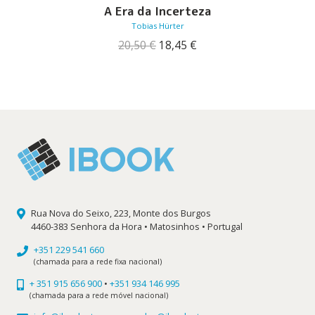
A Era da Incerteza
Tobias Hürter
O
O
20,50
€
18,45
€
preço
preço
original
atual
era:
é:
20,50 €.
18,45 €.
Rua Nova do Seixo, 223, Monte dos Burgos
4460-383 Senhora da Hora • Matosinhos • Portugal
+351 229 541 660
(chamada para a rede fixa nacional)
+ 351 915 656 900
•
+351 934 146 995
(chamada para a rede móvel nacional)