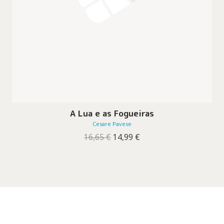
A Lua e as Fogueiras
Cesare Pavese
O
O
16,65
€
14,99
€
preço
preço
original
atual
era:
é:
16,65 €.
14,99 €.