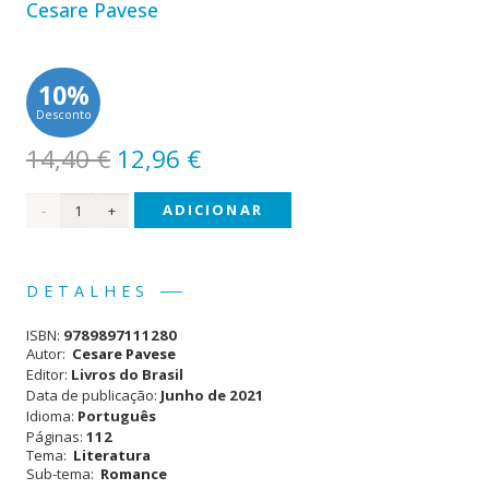
Cesare Pavese
10%
Desconto
O
O
14,40
€
12,96
€
preço
preço
Quantidade
ADICIONAR
original
atual
era:
é:
de O
14,40 €.
12,96 €.
Belo
DETALHES
Verão
ISBN:
9789897111280
Autor:
Cesare Pavese
Editor:
Livros do Brasil
Data de publicação:
Junho de 2021
Idioma:
Português
Páginas:
112
Tema:
Literatura
Sub-tema:
Romance