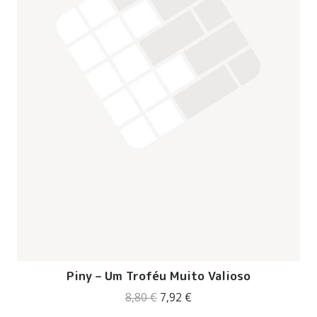
Piny – Um Troféu Muito Valioso
O
O
8,80
€
7,92
€
preço
preço