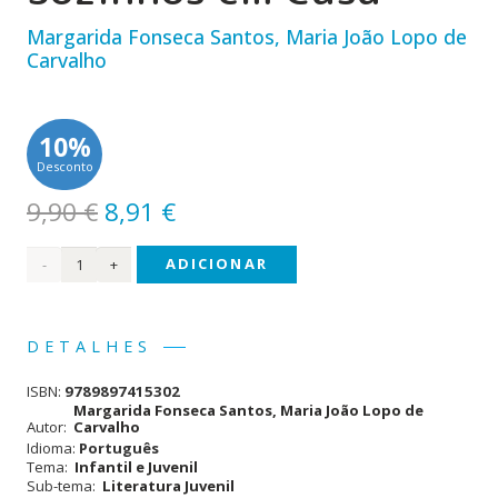
Margarida Fonseca Santos, Maria João Lopo de
Carvalho
10%
Desconto
O
O
9,90
€
8,91
€
preço
preço
Quantidade
ADICIONAR
original
atual
era:
é:
de 7
9,90 €.
8,91 €.
Irmãos
DETALHES
(#12)
ISBN:
9789897415302
-
Margarida Fonseca Santos, Maria João Lopo de
Autor:
Carvalho
Sozinhos
Idioma:
Português
Tema:
Infantil e Juvenil
em
Sub-tema:
Literatura Juvenil