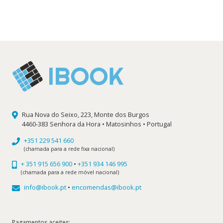
original
atual
era:
é:
8,80 €.
7,92 €.
Rua Nova do Seixo, 223, Monte dos Burgos
4460-383 Senhora da Hora • Matosinhos • Portugal
+351 229 541 660
(chamada para a rede fixa nacional)
+ 351 915 656 900
•
+351 934 146 995
(chamada para a rede móvel nacional)
info@ibook.pt
•
encomendas@ibook.pt
Pagamentos aceites: