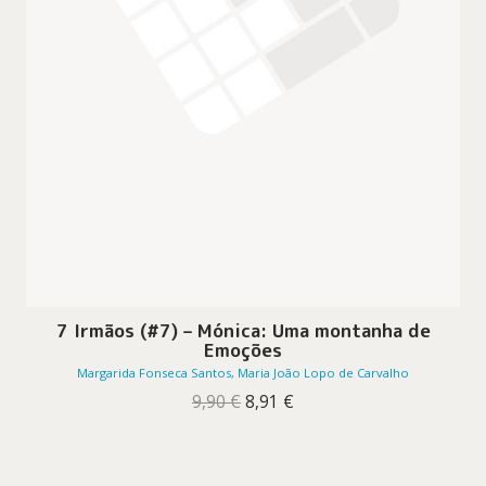
7 Irmãos (#7) – Mónica: Uma montanha de
Emoções
Margarida Fonseca Santos, Maria João Lopo de Carvalho
O
O
9,90
€
8,91
€
preço
preço
original
atual
era:
é:
9,90 €.
8,91 €.