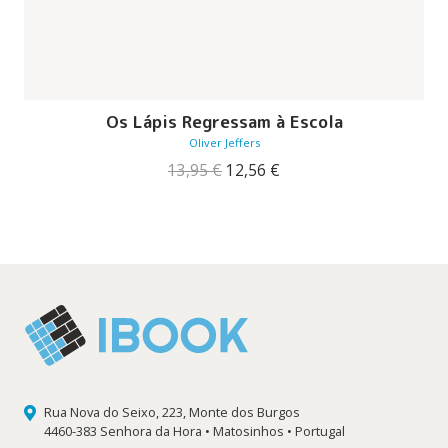
Os Lápis Regressam à Escola
Oliver Jeffers
O
O
13,95
€
12,56
€
preço
preço
original
atual
era:
é:
13,95 €.
12,56 €.
Rua Nova do Seixo, 223, Monte dos Burgos
4460-383 Senhora da Hora • Matosinhos • Portugal