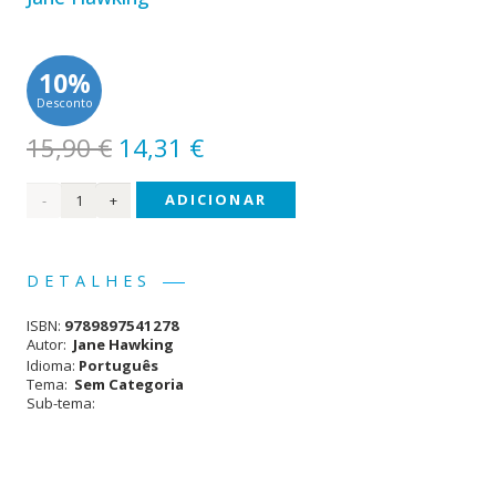
10%
Desconto
O
O
15,90
€
14,31
€
preço
preço
Quantidade
ADICIONAR
original
atual
era:
é:
de
15,90 €.
14,31 €.
Viagem
DETALHES
ao
ISBN:
9789897541278
Infinito
Autor:
Jane Hawking
Idioma:
Português
Tema:
Sem Categoria
Sub-tema: