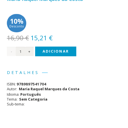
10%
Desconto
O
O
16,90
€
15,21
€
preço
preço
Quantidade
ADICIONAR
original
atual
era:
é:
de A
16,90 €.
15,21 €.
Gaja
DETALHES
ISBN:
9789897541704
Autor:
Maria Raquel Marques da Costa
Idioma:
Português
Tema:
Sem Categoria
Sub-tema: