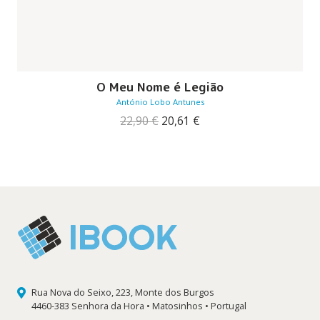
O Meu Nome é Legião
António Lobo Antunes
O
O
22,90
€
20,61
€
preço
preço
original
atual
era:
é:
22,90 €.
20,61 €.
Rua Nova do Seixo, 223, Monte dos Burgos
4460-383 Senhora da Hora • Matosinhos • Portugal