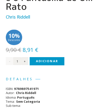
Rato
Chris Riddell
10%
Desconto
O
O
9,90
€
8,91
€
preço
preço
Quantidade
ADICIONAR
original
atual
era:
é:
de A
9,90 €.
8,91 €.
Miúda
DETALHES
Gótica
ISBN:
9789897541971
- Ada
Autor:
Chris Riddell
Idioma:
Português
e o
Tema:
Sem Categoria
Sub-tema:
Fantasma