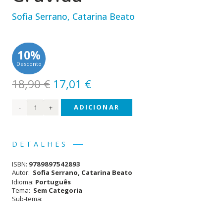
Sofia Serrano, Catarina Beato
10%
Desconto
O
O
18,90
€
17,01
€
preço
preço
Quantidade
ADICIONAR
original
atual
era:
é:
de
18,90 €.
17,01 €.
Dias
DETALHES
de
ISBN:
9789897542893
uma
Autor:
Sofia Serrano, Catarina Beato
Idioma:
Português
Princesa
Tema:
Sem Categoria
Sub-tema:
Grávida