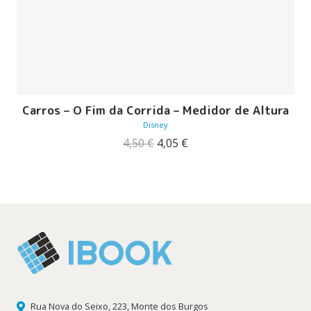
Carros – O Fim da Corrida – Medidor de Altura
Disney
O
O
4,50
€
4,05
€
preço
preço
original
atual
era:
é:
4,50 €.
4,05 €.
Rua Nova do Seixo, 223, Monte dos Burgos