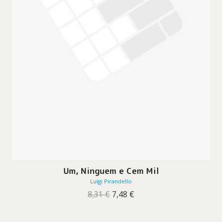
Um, Ninguem e Cem Mil
Luigi Pirandello
O
O
8,31
€
7,48
€
preço
preço
original
atual
era:
é: