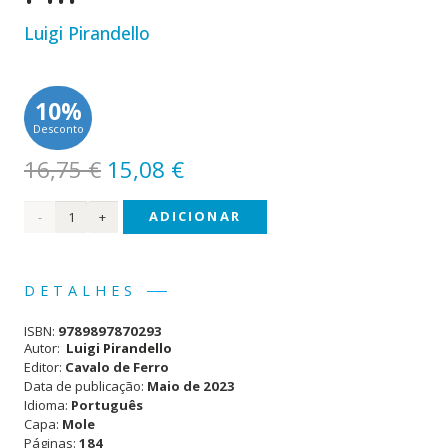
Luigi Pirandello
10%
Desconto
O
O
16,75
€
15,08
€
preço
preço
Quantidade
ADICIONAR
original
atual
era:
é:
de
16,75 €.
15,08 €.
Um,
DETALHES
Ninguém
ISBN:
9789897870293
e
Autor:
Luigi Pirandello
Editor:
Cavalo de Ferro
Cem
Data de publicação:
Maio de 2023
Idioma:
Português
Mil
Capa:
Mole
Páginas:
184