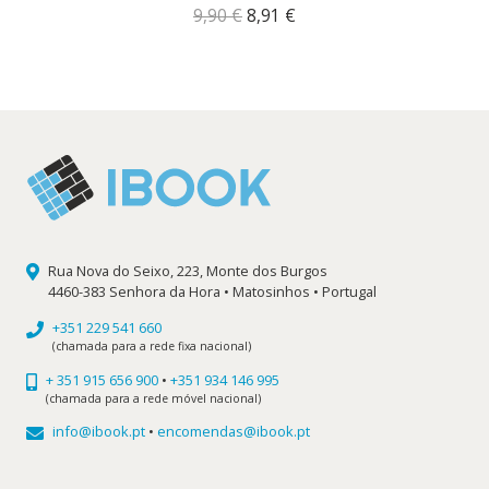
O
O
9,90
€
8,91
€
preço
preço
original
atual
era:
é:
9,90 €.
8,91 €.
Rua Nova do Seixo, 223, Monte dos Burgos
4460-383 Senhora da Hora • Matosinhos • Portugal
+351 229 541 660
(chamada para a rede fixa nacional)
+ 351 915 656 900
•
+351 934 146 995
(chamada para a rede móvel nacional)
info@ibook.pt
•
encomendas@ibook.pt