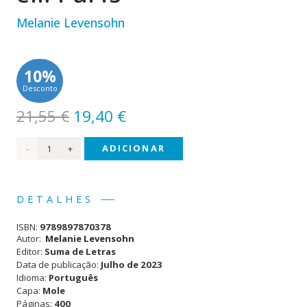
Melanie Levensohn
10%
Desconto
O
O
21,55
€
19,40
€
preço
preço
Quantidade
ADICIONAR
original
atual
era:
é:
de
21,55 €.
19,40 €.
Uma
DETALHES
Rapariga
ISBN:
9789897870378
Judia
Autor:
Melanie Levensohn
Editor:
Suma de Letras
em
Data de publicação:
Julho de 2023
Idioma:
Português
Paris
Capa:
Mole
Páginas:
400