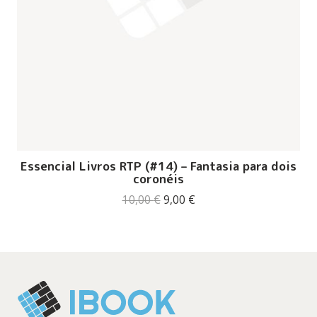
Essencial Livros RTP (#14) – Fantasia para dois
coronéis
O
O
10,00
€
9,00
€
preço
preço
original
atual
era:
é:
10,00 €.
9,00 €.