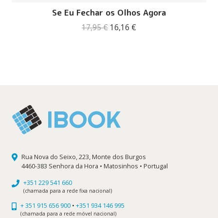
Se Eu Fechar os Olhos Agora
O
O
17,95
€
16,16
€
preço
preço
original
atual
era:
é:
17,95 €.
16,16 €.
Rua Nova do Seixo, 223, Monte dos Burgos
4460-383 Senhora da Hora • Matosinhos • Portugal
+351 229 541 660
(chamada para a rede fixa nacional)
+ 351 915 656 900
•
+351 934 146 995
(chamada para a rede móvel nacional)