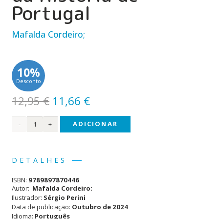
Portugal
Mafalda Cordeiro;
10%
Desconto
O
O
12,95
€
11,66
€
preço
preço
Quantidade
ADICIONAR
original
atual
era:
é:
de
12,95 €.
11,66 €.
Histórias
DETALHES
Hilariantes
ISBN:
9789897870446
da
Autor:
Mafalda Cordeiro;
Ilustrador:
Sérgio Perini
História
Data de publicação:
Outubro de 2024
Idioma:
Português
de