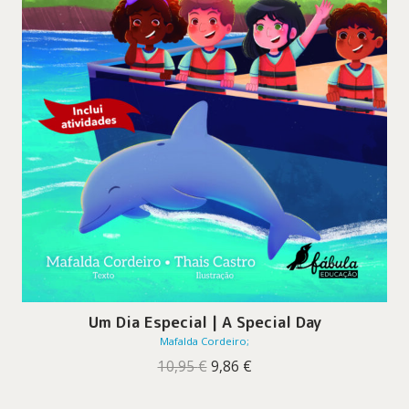
Um Dia Especial | A Special Day
Mafalda Cordeiro;
O
O
10,95
€
9,86
€
preço
preço
original
atual