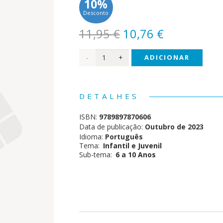
10%
Desconto
O
O
11,95
€
10,76
€
preço
preço
Quantidade
ADICIONAR
original
atual
era:
é:
de
11,95 €.
10,76 €.
Pokémon
DETALHES
-
ISBN:
9789897870606
Lendárias
Data de publicação:
Outubro de 2023
Idioma:
Português
e
Tema:
Infantil e Juvenil
Sub-tema:
6 a 10 Anos
Míticas