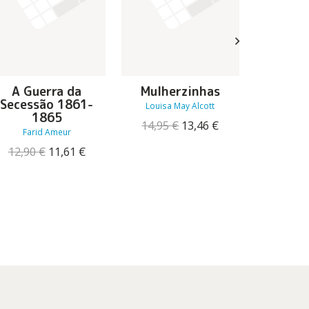
A Guerra da
Mulherzinhas
Um Mu
Secessão 1861-
Falt
Louisa May Alcott
1865
O
O
14,95
€
13,46
€
22,20
Farid Ameur
preço
preço
O
O
original
atual
12,90
€
11,61
€
preço
preço
era:
é:
original
atual
14,95 €.
13,46 €.
era:
é:
12,90 €.
11,61 €.