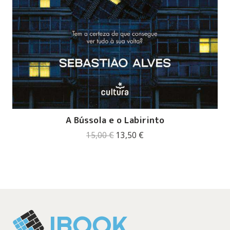
A Bússola e o Labirinto
O
O
15,00
€
13,50
€
preço
preço
original
atual
era:
é:
15,00 €.
13,50 €.