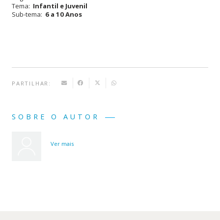
Tema:
Infantil e Juvenil
de
Sub-tema:
6 a 10 Anos
Fadas
PARTILHAR:
SOBRE O AUTOR
Ver mais