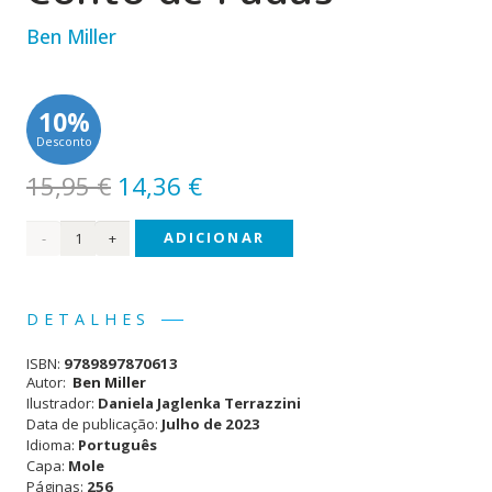
Ben Miller
10%
Desconto
O
O
15,95
€
14,36
€
preço
preço
Quantidade
ADICIONAR
original
atual
era:
é:
de O
15,95 €.
14,36 €.
Dia
DETALHES
em
ISBN:
9789897870613
que
Autor:
Ben Miller
Ilustrador:
Daniela Jaglenka Terrazzini
Caí
Data de publicação:
Julho de 2023
Idioma:
Português
Num
Capa:
Mole
Conto
Páginas:
256