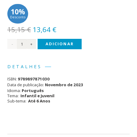
10%
Desconto
O
O
15,15
€
13,64
€
preço
preço
Quantidade
ADICIONAR
original
atual
era:
é:
de
15,15 €.
13,64 €.
No
DETALHES
Fundo
ISBN:
9789897871030
do
Data de publicação:
Novembro de 2023
Idioma:
Português
Mar
Tema:
Infantil e Juvenil
Sub-tema:
Até 6 Anos