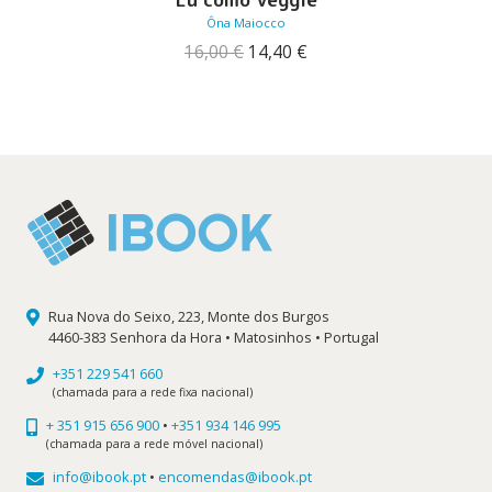
Ôna Maiocco
O
O
16,00
€
14,40
€
preço
preço
original
atual
era:
é:
16,00 €.
14,40 €.
Rua Nova do Seixo, 223, Monte dos Burgos
4460-383 Senhora da Hora • Matosinhos • Portugal
+351 229 541 660
(chamada para a rede fixa nacional)
+ 351 915 656 900
•
+351 934 146 995
(chamada para a rede móvel nacional)
info@ibook.pt
•
encomendas@ibook.pt