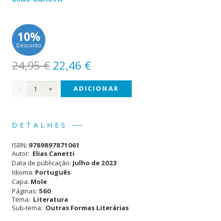
10%
Desconto
O
O
24,95
€
22,46
€
preço
preço
Quantidade
ADICIONAR
original
atual
era:
é:
de
24,95 €.
22,46 €.
Auto-
DETALHES
de-
ISBN:
9789897871061
Fé
Autor:
Elias Canetti
Data de publicação:
Julho de 2023
Idioma:
Português
Capa:
Mole
Páginas:
560
Tema:
Literatura
Sub-tema:
Outras Formas Literárias