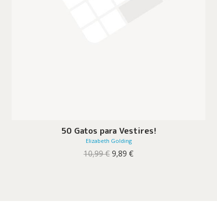
50 Gatos para Vestires!
Elizabeth Golding
O
O
10,99
€
9,89
€
preço
preço
original
atual
era:
é:
10,99 €.
9,89 €.