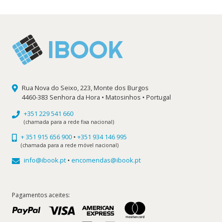
era:
é:
14,40 €.
12,96 €.
Rua Nova do Seixo, 223, Monte dos Burgos
4460-383 Senhora da Hora • Matosinhos • Portugal
+351 229 541 660
(chamada para a rede fixa nacional)
+ 351 915 656 900
•
+351 934 146 995
(chamada para a rede móvel nacional)
info@ibook.pt
•
encomendas@ibook.pt
Pagamentos aceites: