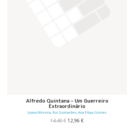
Alfredo Quintana – Um Guerreiro
Extraordinário
Joana Moreira, Rui Guimarães, Ana Filipa Gomes
O
O
14,40
€
12,96
€
preço
preço
original
atual