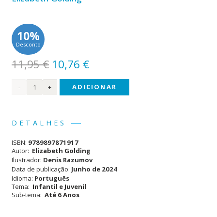
10%
Desconto
O
O
11,95
€
10,76
€
preço
preço
Quantidade
ADICIONAR
original
atual
era:
é:
de
11,95 €.
10,76 €.
Os
DETALHES
Piratas
ISBN:
9789897871917
Autor:
Elizabeth Golding
Ilustrador:
Denis Razumov
Data de publicação:
Junho de 2024
Idioma:
Português
Tema:
Infantil e Juvenil
Sub-tema:
Até 6 Anos