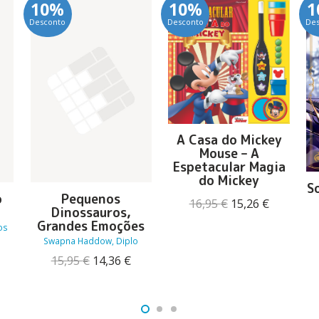
10%
10%
1
Desconto
Desconto
De
A Casa do Mickey
Mouse – A
Espetacular Magia
do Mickey
S
o
Pequenos
O
O
16,95
€
15,26
€
Dinossauros,
preço
preço
Grandes Emoções
os
original
atual
Swapna Haddow, Diplo
era:
é:
16,95 €.
15,26 €.
eço
O
O
15,95
€
14,36
€
ual
preço
preço
original
atual
81 €.
era:
é:
15,95 €.
14,36 €.