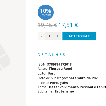
10%
Desconto
O
O
19,45
€
17,51
€
preço
preço
Quantidade
ADICIONAR
original
atual
era:
é:
de
19,45 €.
17,51 €.
Muda
DETALHES
o
ISBN:
9789897872013
Teu
Autor:
Theresa Reed
Editor:
Farol
Destino
Data de publicação:
Setembro de 2023
Idioma:
Português
Tema:
Desenvolvimento Pessoal e Espiri
Sub-tema:
Esoterismo