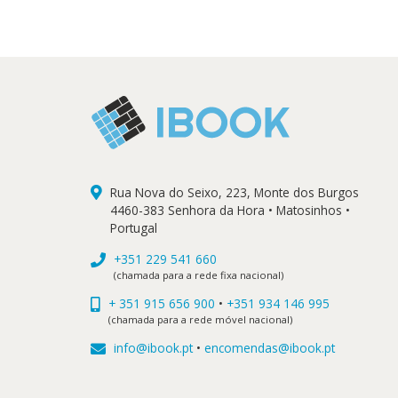
15,90 €.
14,31 €.
Rua Nova do Seixo, 223, Monte dos Burgos
4460-383 Senhora da Hora • Matosinhos •
Portugal
+351 229 541 660
(chamada para a rede fixa nacional)
+ 351 915 656 900
•
+351 934 146 995
(chamada para a rede móvel nacional)
info@ibook.pt
•
encomendas@ibook.pt