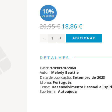
10%
Desconto
O
O
20,95
€
18,86
€
preço
preço
Quantidade
ADICIONAR
original
atual
era:
é:
de
20,95 €.
18,86 €.
Vencer
DETALHES
a
ISBN:
9789897872068
Codependência
Autor:
Melody Beattie
Data de publicação:
Setembro de 2023
Idioma:
Português
Tema:
Desenvolvimento Pessoal e Espiri
Sub-tema:
Autoajuda