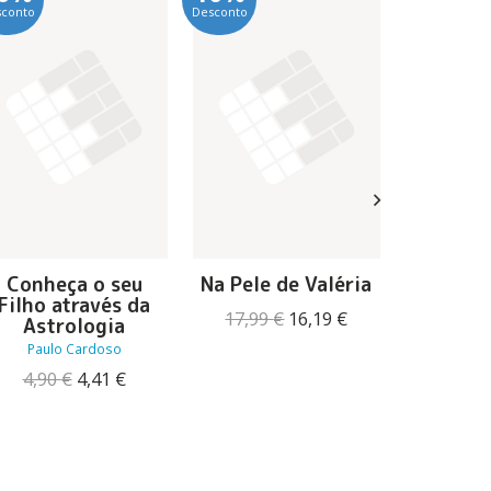
sconto
Desconto
Desconto
Conheça o seu
Na Pele de Valéria
Eu Nã
Filho através da
Medo, 
O
O
17,99
€
16,19
€
Astrologia
T
preço
preço
Paulo Cardoso
Seth
original
atual
O
O
4,90
€
4,41
€
14,95
era:
é:
preço
preço
17,99 €.
16,19 €.
original
atual
era:
é:
4,90 €.
4,41 €.