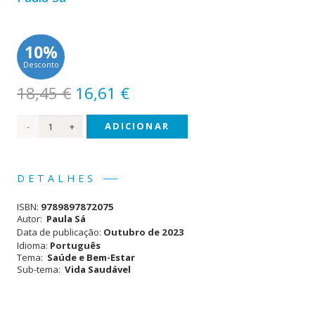
10%
Desconto
O
O
18,45
€
16,61
€
preço
preço
Quantidade
ADICIONAR
original
atual
era:
é:
de
18,45 €.
16,61 €.
Yoga
DETALHES
Facial
ISBN:
9789897872075
Autor:
Paula Sá
Data de publicação:
Outubro de 2023
Idioma:
Português
Tema:
Saúde e Bem-Estar
Sub-tema:
Vida Saudável