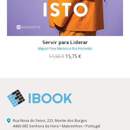
Servir para Liderar
Miguel Pina Martins e Rui Hortelão
O
O
17,50
€
15,75
€
preço
preço
original
atual
era:
é:
17,50 €.
15,75 €.
Rua Nova do Seixo, 223, Monte dos Burgos
4460-383 Senhora da Hora • Matosinhos • Portugal