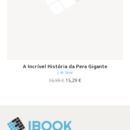
A Incrível História da Pera Gigante
J. M. Strid
O
O
16,99
€
15,29
€
preço
preço
original
atual
era:
é:
16,99 €.
15,29 €.