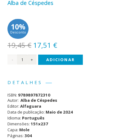
Alba de Céspedes
10%
Desconto
O
O
19,45
€
17,51
€
preço
preço
Quantidade
ADICIONAR
original
atual
era:
é:
de O
19,45 €.
17,51 €.
Caderno
DETALHES
Proibido
ISBN:
9789897872310
Autor:
Alba de Céspedes
Editor:
Alfaguara
Data de publicação:
Maio de 2024
Idioma:
Português
Dimensões:
151x237
Capa:
Mole
Páginas:
304