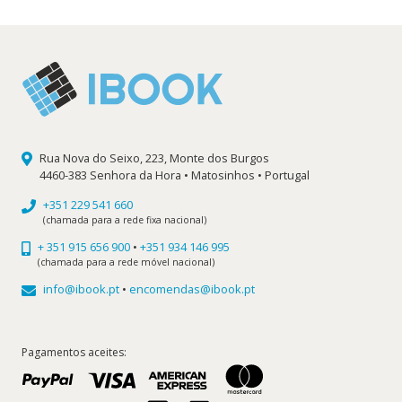
9,90 €.
8,91 €.
Rua Nova do Seixo, 223, Monte dos Burgos
4460-383 Senhora da Hora • Matosinhos • Portugal
+351 229 541 660
(chamada para a rede fixa nacional)
+ 351 915 656 900
•
+351 934 146 995
(chamada para a rede móvel nacional)
info@ibook.pt
•
encomendas@ibook.pt
Pagamentos aceites: