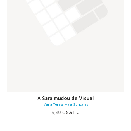
A Sara mudou de Visual
Maria Teresa Maia Gonzalez
O
O
9,90
€
8,91
€
preço
preço
original
atual
era:
é: