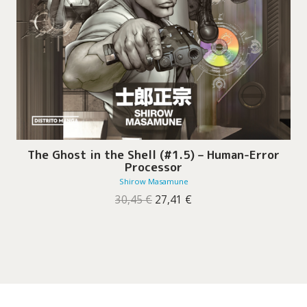
The Ghost in the Shell (#1.5) – Human-Error
Processor
Shirow Masamune
O
O
30,45
€
27,41
€
preço
preço
original
atual
era:
é:
30,45 €.
27,41 €.