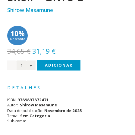
Shirow Masamune
10%
Desconto
O
O
34,65
€
31,19
€
preço
preço
Quantidade
ADICIONAR
original
atual
era:
é:
de
34,65 €.
31,19 €.
The
DETALHES
Ghost
ISBN:
9789897872471
in
Autor:
Shirow Masamune
Data de publicação:
Novembro de 2025
the
Tema:
Sem Categoria
Sub-tema:
Shell
-