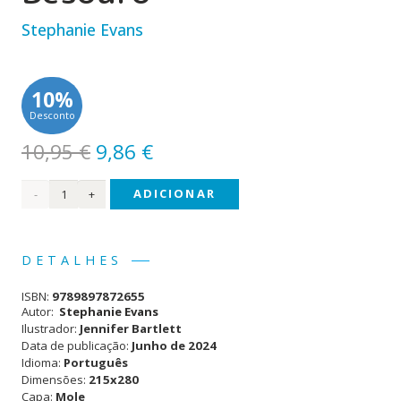
Stephanie Evans
10%
Desconto
O
O
10,95
€
9,86
€
preço
preço
Quantidade
ADICIONAR
original
atual
era:
é:
de
10,95 €.
9,86 €.
Animais
DETALHES
Fofos
ISBN:
9789897872655
-
Autor:
Stephanie Evans
Ilustrador:
Jennifer Bartlett
Besouro
Data de publicação:
Junho de 2024
Idioma:
Português
Dimensões:
215x280
Capa:
Mole