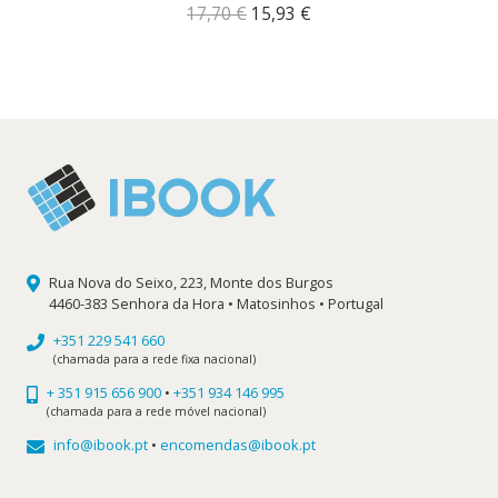
O
O
17,70
€
15,93
€
preço
preço
original
atual
era:
é:
17,70 €.
15,93 €.
Rua Nova do Seixo, 223, Monte dos Burgos
4460-383 Senhora da Hora • Matosinhos • Portugal
+351 229 541 660
(chamada para a rede fixa nacional)
+ 351 915 656 900
•
+351 934 146 995
(chamada para a rede móvel nacional)
info@ibook.pt
•
encomendas@ibook.pt