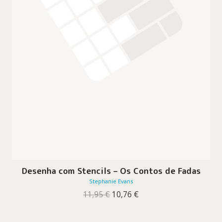
Desenha com Stencils – Os Contos de Fadas
Stephanie Evans
O
O
11,95
€
10,76
€
preço
preço
original
atual
era:
é: