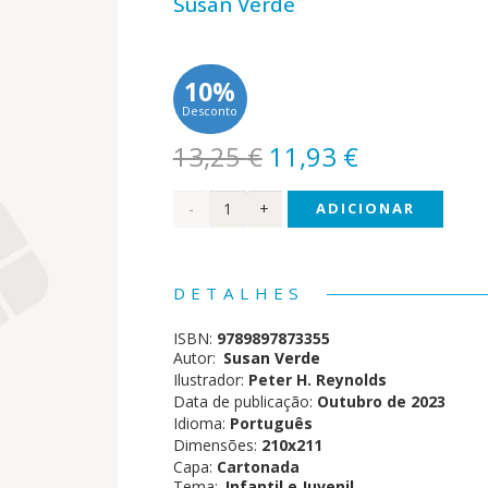
Susan Verde
10%
Desconto
O
O
13,25
€
11,93
€
preço
preço
Quantidade
ADICIONAR
original
atual
era:
é:
de
13,25 €.
11,93 €.
Eu
DETALHES
Sou
ISBN:
9789897873355
Único
Autor:
Susan Verde
Ilustrador:
Peter H. Reynolds
- Um
Data de publicação:
Outubro de 2023
Idioma:
Português
livro
Dimensões:
210x211
Capa:
Cartonada
sobre
Tema:
Infantil e Juvenil