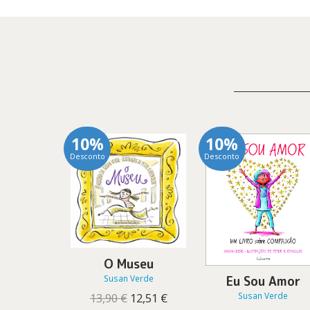
10%
10%
Desconto
Desconto
O Museu
Susan Verde
Eu Sou Amor
O
O
Susan Verde
13,90
€
12,51
€