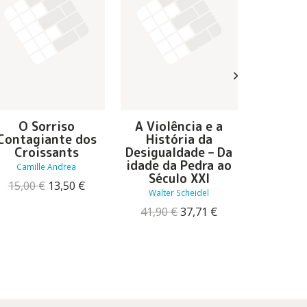
O Sorriso
A Violência e a
O Cód
Contagiante dos
História da
Códigos 
Croissants
Desigualdade – Da
e a Li
idade da Pedra ao
Camille Andrea
North
Século XXI
O
O
15,00
€
13,50
€
27,50
Walter Scheidel
preço
preço
original
atual
O
O
41,90
€
37,71
€
era:
é:
preço
preço
15,00 €.
13,50 €.
original
atual
era:
é:
41,90 €.
37,71 €.