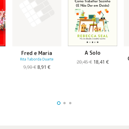
A Solo
Fred e Maria
Rita Taborda Duarte
O
O
20,45
€
18,41
€
O
O
O
9,90
€
8,91
€
preço
preço
preço
preço
reço
original
atual
original
atual
tual
era:
é:
era:
é:
:
20,45 €.
18,41 €.
9,90 €.
8,91 €.
7,51 €.