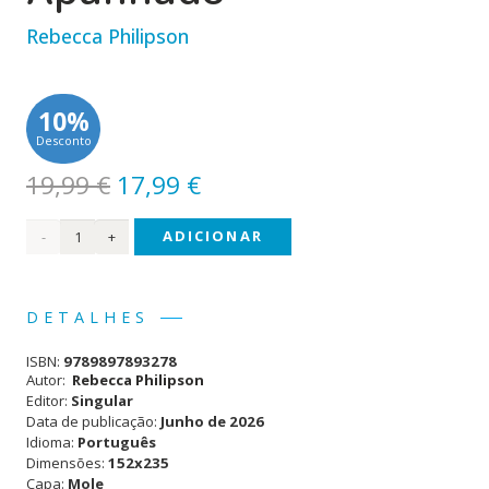
Rebecca Philipson
10%
Desconto
O
O
19,99
€
17,99
€
preço
preço
Quantidade
ADICIONAR
original
atual
era:
é:
de
19,99 €.
17,99 €.
Como
DETALHES
Matar
ISBN:
9789897893278
sem
Autor:
Rebecca Philipson
Editor:
Singular
ser
Data de publicação:
Junho de 2026
Idioma:
Português
Apanhado
Dimensões:
152x235
Capa:
Mole