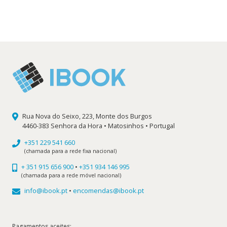
preço
preço
original
atual
era:
é:
11,90 €.
10,71 €.
Rua Nova do Seixo, 223, Monte dos Burgos
4460-383 Senhora da Hora • Matosinhos • Portugal
+351 229 541 660
(chamada para a rede fixa nacional)
+ 351 915 656 900
•
+351 934 146 995
(chamada para a rede móvel nacional)
info@ibook.pt
•
encomendas@ibook.pt
Pagamentos aceites: