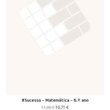
#Sucesso – Matemática – 6.º ano
O
O
11,90
€
10,71
€