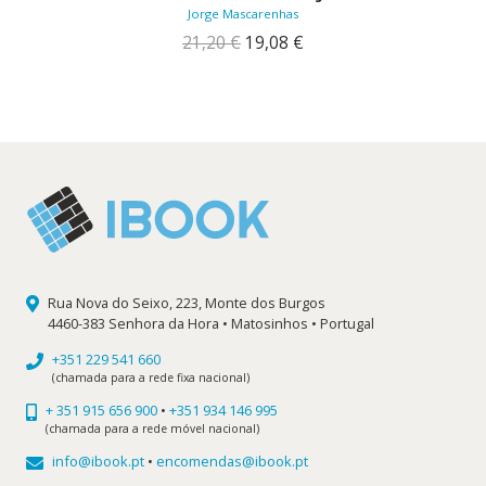
Jorge Mascarenhas
O
O
21,20
€
19,08
€
preço
preço
original
atual
era:
é:
21,20 €.
19,08 €.
Rua Nova do Seixo, 223, Monte dos Burgos
4460-383 Senhora da Hora • Matosinhos • Portugal
+351 229 541 660
(chamada para a rede fixa nacional)
+ 351 915 656 900
•
+351 934 146 995
(chamada para a rede móvel nacional)
info@ibook.pt
•
encomendas@ibook.pt