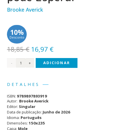
Brooke Averick
10%
Desconto
O
O
18,85
€
16,97
€
preço
preço
Quantidade
ADICIONAR
original
atual
era:
é:
de
18,85 €.
16,97 €.
Phoebe
DETALHES
Berman
ISBN:
9789897893919
não
Autor:
Brooke Averick
Editor:
Singular
pode
Data de publicação:
Junho de 2026
Idioma:
Português
Esperar
Dimensões:
150x235
Capa:
Mole