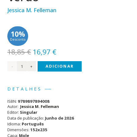
Jessica M. Felleman
10%
Desconto
O
O
18,85
€
16,97
€
preço
preço
Quantidade
ADICIONAR
original
atual
era:
é:
de O
18,85 €.
16,97 €.
Último
DETALHES
Beijo
ISBN:
9789897894008
do
Autor:
Jessica M. Felleman
Editor:
Singular
Verão
Data de publicação:
Junho de 2026
Idioma:
Português
Dimensões:
152x235
Capa:
Mole