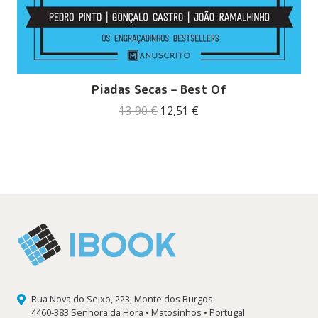
Piadas Secas – Best Of
O
O
13,90
€
12,51
€
preço
preço
original
atual
era:
é:
13,90 €.
12,51 €.
Rua Nova do Seixo, 223, Monte dos Burgos
4460-383 Senhora da Hora • Matosinhos • Portugal