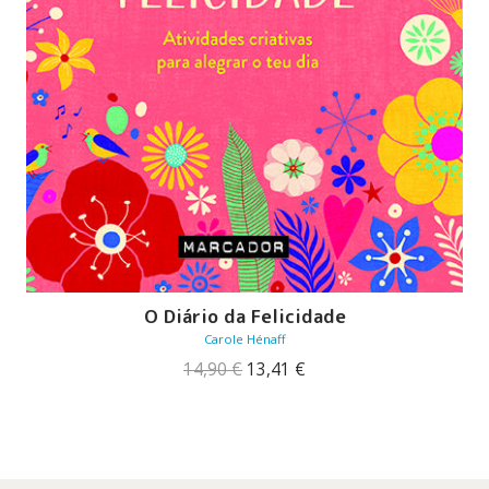
O Diário da Felicidade
Carole Hénaff
O
O
14,90
€
13,41
€
preço
preço
original
atual
era:
é:
14,90 €.
13,41 €.