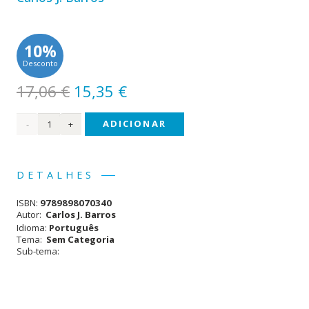
10%
Desconto
O
O
17,06
€
15,35
€
preço
preço
Quantidade
ADICIONAR
original
atual
era:
é:
de O
17,06 €.
15,35 €.
Ladrão
DETALHES
de
ISBN:
9789898070340
Livros
Autor:
Carlos J. Barros
Idioma:
Português
Tema:
Sem Categoria
Sub-tema: