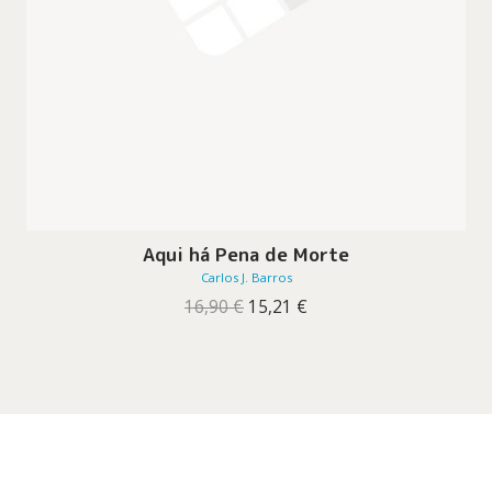
Aqui há Pena de Morte
Carlos J. Barros
O
O
16,90
€
15,21
€
preço
preço
original
atual
era:
é:
16,90 €.
15,21 €.