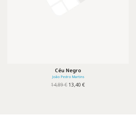
Céu Negro
João Pedro Martins
O
O
14,89
€
13,40
€
preço
preço
original
atual
era:
é:
14,89 €.
13,40 €.