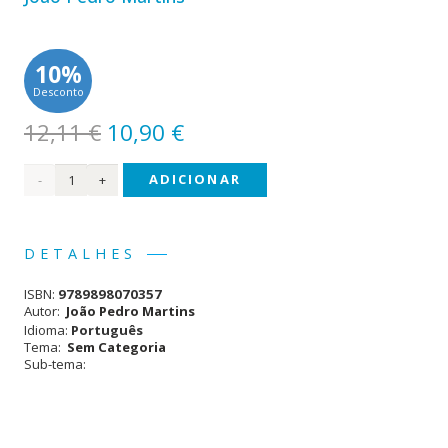
10%
Desconto
O
O
12,11
€
10,90
€
preço
preço
Quantidade
ADICIONAR
original
atual
era:
é:
de
12,11 €.
10,90 €.
Segredos
DETALHES
ISBN:
9789898070357
Autor:
João Pedro Martins
Idioma:
Português
Tema:
Sem Categoria
Sub-tema: