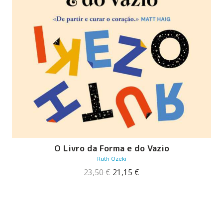
O Livro da Forma e do Vazio
Ruth Ozeki
O
O
23,50
€
21,15
€
preço
preço
original
atual
era:
é:
23,50 €.
21,15 €.