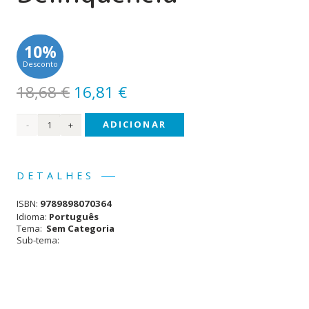
10%
Desconto
O
O
18,68
€
16,81
€
preço
preço
Quantidade
ADICIONAR
original
atual
era:
é:
de
18,68 €.
16,81 €.
Justiça
DETALHES
e
ISBN:
9789898070364
Delinquência
Idioma:
Português
Tema:
Sem Categoria
Sub-tema: