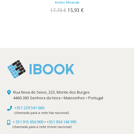
Emílio Miranda
O
O
17,70
€
15,93
€
preço
preço
original
atual
era:
é:
17,70 €.
15,93 €.
Rua Nova do Seixo, 223, Monte dos Burgos
4460-383 Senhora da Hora • Matosinhos • Portugal
+351 229 541 660
(chamada para a rede fixa nacional)
+ 351 915 656 900
•
+351 934 146 995
(chamada para a rede móvel nacional)