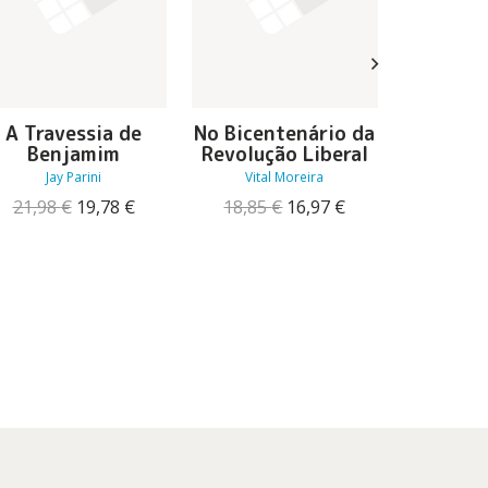
A Travessia de
No Bicentenário da
Lisboa
Benjamim
Revolução Liberal
Ana Cris
Jay Parini
Vital Moreira
15,90
O
O
O
O
21,98
€
19,78
€
18,85
€
16,97
€
preço
preço
preço
preço
original
atual
original
atual
era:
é:
era:
é:
21,98 €.
19,78 €.
18,85 €.
16,97 €.