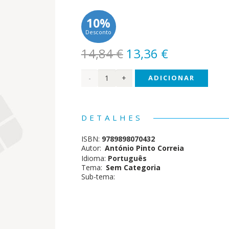
10%
Desconto
O
O
14,84
€
13,36
€
preço
preço
Quantidade
ADICIONAR
original
atual
era:
é:
de
14,84 €.
13,36 €.
Sonhos
DETALHES
Submersos
ISBN:
9789898070432
Autor:
António Pinto Correia
Idioma:
Português
Tema:
Sem Categoria
Sub-tema: