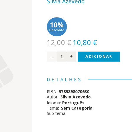
Sílvia Azevedo
10%
Desconto
O
O
12,00
€
10,80
€
preço
preço
Quantidade
ADICIONAR
original
atual
era:
é:
de
12,00 €.
10,80 €.
Técnicos
DETALHES
Superiores
ISBN:
9789898070630
de
Autor:
Sílvia Azevedo
Idioma:
Português
Educação
Tema:
Sem Categoria
Sub-tema:
Social