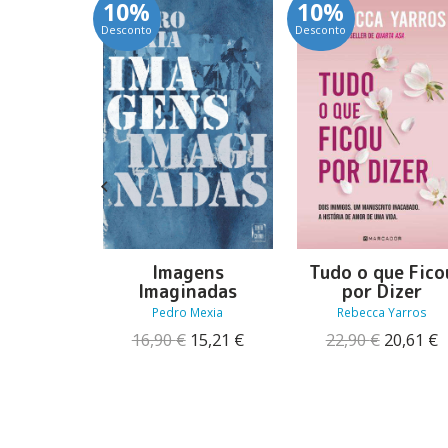
10%
10%
Desconto
Desconto
Tudo o que Fico
Imagens
as que
por Dizer
Imaginadas
o Mundo
Rebecca Yarros
Pedro Mexia
Johnson
O
O
O
22,90
€
20,61
€
16,90
€
15,21
€
O
O
14,31
€
preço
p
preço
preço
preço
preço
original
a
original
atual
original
atual
era:
é
era:
é:
era:
é:
22,90 €.
2
16,90 €.
15,21 €.
15,90 €.
14,31 €.