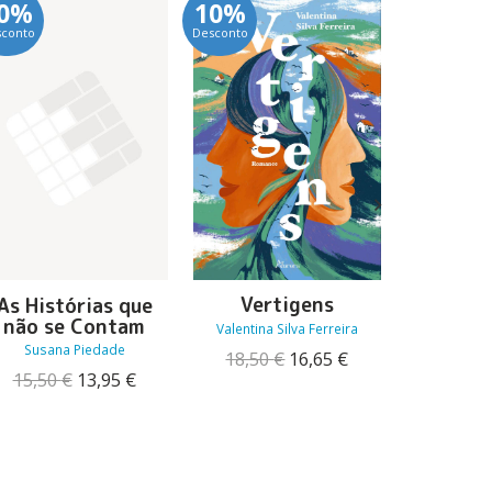
0%
10%
10%
sconto
Desconto
Desconto
Vertigens
As Histórias que
À Procu
não se Contam
dos 
Valentina Silva Ferreira
Susana Piedade
Zha
O
O
18,50
€
16,65
€
preço
preço
O
O
15,50
€
13,95
€
18,00
original
atual
preço
preço
era:
é:
original
atual
18,50 €.
16,65 €.
era:
é:
15,50 €.
13,95 €.