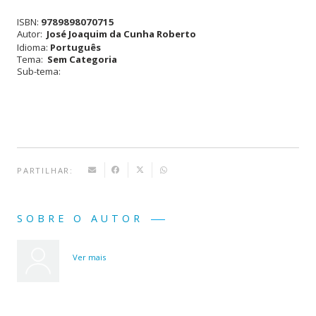
Descrição
ISBN:
9789898070715
e
Autor:
José Joaquim da Cunha Roberto
Idioma:
Português
Disponibilização
Tema:
Sem Categoria
Sub-tema:
da
Informação
das
Forças
Militares
PARTILHAR:
em
Macau
SOBRE O AUTOR
1874-
1978
Ver mais