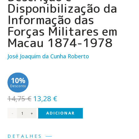
Disponibilização da
Informação das
Forças Militares em
Macau 1874-1978
José Joaquim da Cunha Roberto
10%
Desconto
O
O
14,75
€
13,28
€
preço
preço
Quantidade
ADICIONAR
original
atual
era:
é:
de
14,75 €.
13,28 €.
Organização,
DETALHES