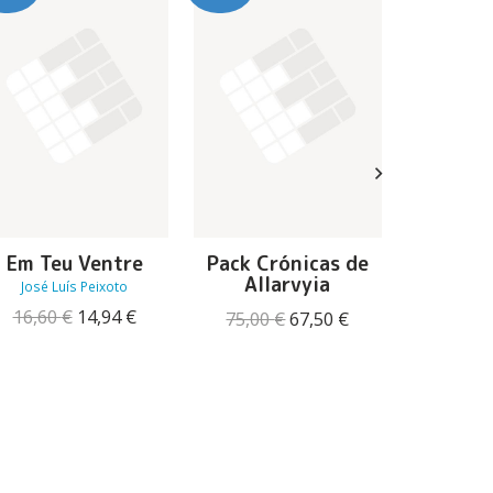
Em Teu Ventre
Pack Crónicas de
Êxtase –
Allarvyia
C
José Luís Peixoto
O
O
16,60
€
14,94
€
O
O
75,00
€
67,50
€
17,76
preço
preço
preço
preço
original
atual
original
atual
era:
é:
era:
é:
16,60 €.
14,94 €.
75,00 €.
67,50 €.