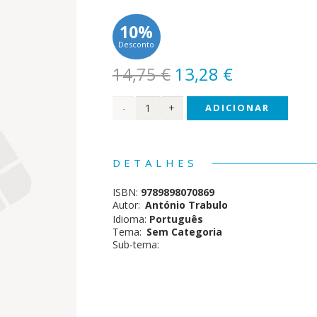
10%
Desconto
O
O
14,75
€
13,28
€
preço
preço
Quantidade
ADICIONAR
original
atual
era:
é:
de O
14,75 €.
13,28 €.
Túmulo
DETALHES
de
ISBN:
9789898070869
Camões
Autor:
António Trabulo
Idioma:
Português
Tema:
Sem Categoria
Sub-tema: