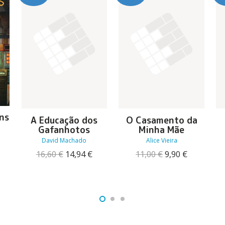
ns
A Educação dos
O Casamento da
Gafanhotos
Minha Mãe
David Machado
Alice Vieira
O
reço
O
O
O
O
16,60
€
14,94
€
11,00
€
9,90
€
tual
preço
preço
preço
preço
:
original
atual
original
atual
5,17 €.
era:
é:
era:
é:
16,60 €.
14,94 €.
11,00 €.
9,90 €.