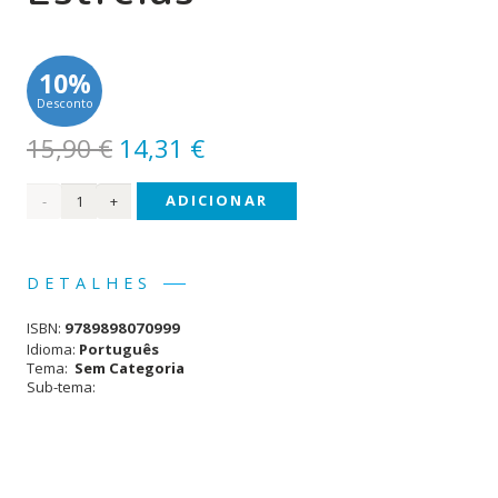
10%
Desconto
O
O
15,90
€
14,31
€
preço
preço
Quantidade
ADICIONAR
original
atual
era:
é:
de
15,90 €.
14,31 €.
Mensageiro
DETALHES
das
ISBN:
9789898070999
Estrelas
Idioma:
Português
Tema:
Sem Categoria
Sub-tema: