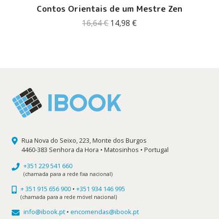
Contos Orientais de um Mestre Zen
O
O
16,64
€
14,98
€
preço
preço
original
atual
era:
é:
16,64 €.
14,98 €.
Rua Nova do Seixo, 223, Monte dos Burgos
4460-383 Senhora da Hora • Matosinhos • Portugal
+351 229 541 660
(chamada para a rede fixa nacional)
+ 351 915 656 900
•
+351 934 146 995
(chamada para a rede móvel nacional)
info@ibook.pt
•
encomendas@ibook.pt