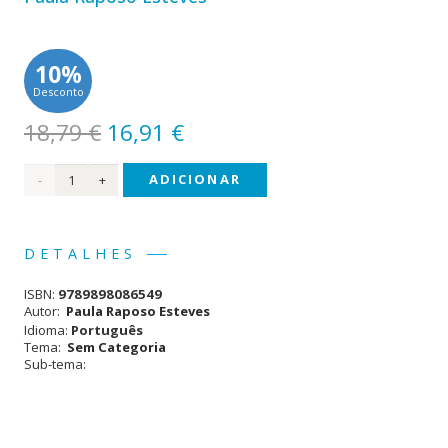
10%
Desconto
O
O
18,79
€
16,91
€
preço
preço
Quantidade
ADICIONAR
original
atual
era:
é:
de
18,79 €.
16,91 €.
Até
DETALHES
um
ISBN:
9789898086549
Dia,
Autor:
Paula Raposo Esteves
Idioma:
Português
Meu
Tema:
Sem Categoria
Sub-tema:
Amor