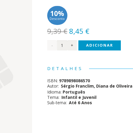
10%
Desconto
O
O
9,39
€
8,45
€
preço
preço
Quantidade
ADICIONAR
original
atual
era:
é:
de O
9,39 €.
8,45 €.
Meu
DETALHES
Livro
ISBN:
9789898086570
de
Autor:
Sérgio Franclim, Diana de Oliveira
Idioma:
Português
Orações
Tema:
Infantil e Juvenil
Sub-tema:
Até 6 Anos