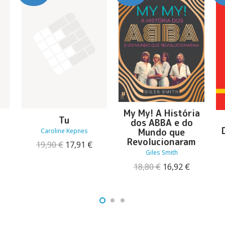
My My! A História
Tu
dos ABBA e do
Mundo que
Caroline Kepnes
Revolucionaram
O
O
19,90
€
17,91
€
Giles Smith
preço
preço
original
atual
O
O
18,80
€
16,92
€
eço
era:
é:
preço
preço
ual
19,90 €.
17,91 €.
original
atual
era:
é:
45 €.
18,80 €.
16,92 €.