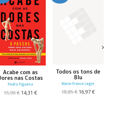
Todos os tons de
A Arca 
Acabe com as
Blu
Dores nas Costas
Alic
Marie-France Leger
Pedro Figueira
19,90
O
O
18,85
€
16,97
€
O
O
15,90
€
14,31
€
preço
preço
preço
preço
original
atual
original
atual
era:
é:
era:
é:
18,85 €.
16,97 €.
15,90 €.
14,31 €.