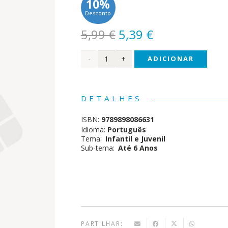
10%
Desconto
O
O
5,99
€
5,39
€
preço
preço
Quantidade
ADICIONAR
original
atual
era:
é:
de O
5,99 €.
5,39 €.
Pato
DETALHES
Patolas:
ISBN:
9789898086631
Livro
Idioma:
Português
Tema:
Infantil e Juvenil
de
Sub-tema:
Até 6 Anos
Banho
PARTILHAR: