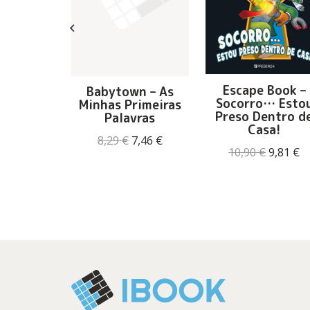
egues!
Escape Book –
Babytown – As
Socorro… Esto
Minhas Primeiras
O
O
9,99
€
Preso Dentro d
Palavras
preço
preço
Casa!
original
atual
O
O
8,29
€
7,46
€
era:
é:
O
O
10,90
€
9,81
€
preço
preço
11,10 €.
9,99 €.
preço
p
original
atual
origina
at
era:
é:
era:
é:
8,29 €.
7,46 €.
10,90 €.
9,