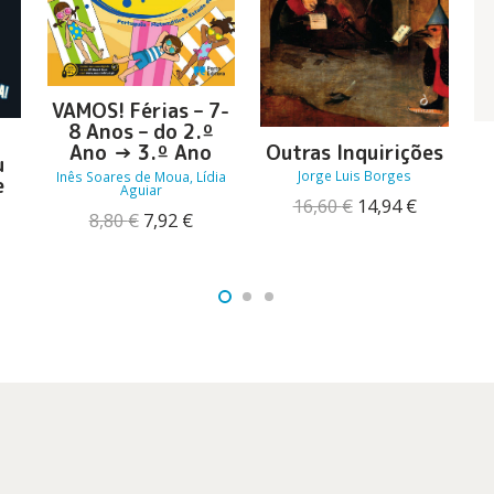
VAMOS! Férias – 7-
8 Anos – do 2.º
Outras Inquirições
Ano → 3.º Ano
u
Jorge Luis Borges
Inês Soares de Moua, Lídia
e
Aguiar
O
O
16,60
€
14,94
€
O
O
8,80
€
7,92
€
preço
preço
preço
preço
original
atual
original
atual
reço
era:
é:
era:
é:
l
ual
16,60 €.
14,94 €.
8,80 €.
7,92 €.
81 €.