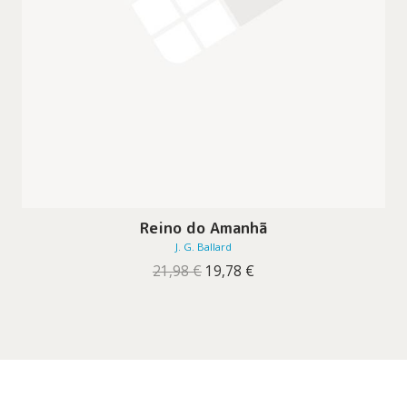
Reino do Amanhã
J. G. Ballard
O
O
21,98
€
19,78
€
preço
preço
original
atual
era:
é:
21,98 €.
19,78 €.