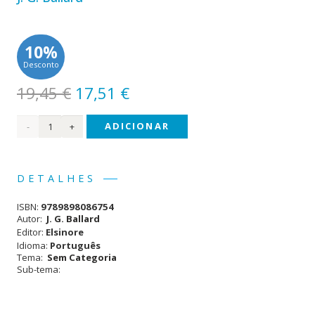
10%
Desconto
O
O
19,45
€
17,51
€
preço
preço
Quantidade
ADICIONAR
original
atual
era:
é:
de
19,45 €.
17,51 €.
Arranha-
DETALHES
Céus
ISBN:
9789898086754
Autor:
J. G. Ballard
Editor:
Elsinore
Idioma:
Português
Tema:
Sem Categoria
Sub-tema: