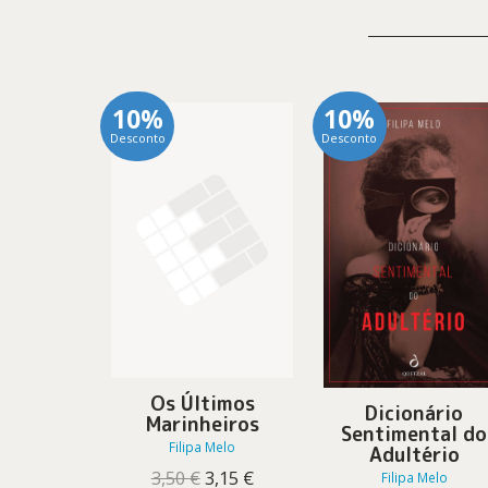
10%
10%
Desconto
Desconto
Os Últimos
Dicionário
Marinheiros
Sentimental do
Filipa Melo
Adultério
O
O
3,50
€
3,15
€
Filipa Melo