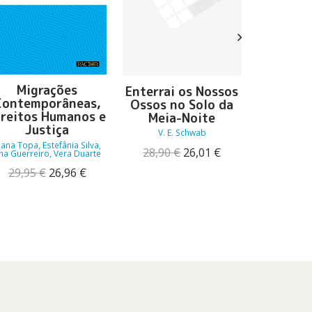
Migrações
Enterrai os Nossos
Co
Contemporâneas,
Ossos no Solo da
Portugu
ireitos Humanos e
Meia-Noite
Uma 
Justiça
Sa
V. E. Schwab
oana Topa, Estefânia Silva,
Maria H
O
O
28,90
€
26,01
€
na Guerreiro, Vera Duarte
preço
preço
14,90
O
O
29,95
€
26,96
€
original
atual
preço
preço
era:
é:
original
atual
28,90 €.
26,01 €.
era:
é:
29,95 €.
26,96 €.