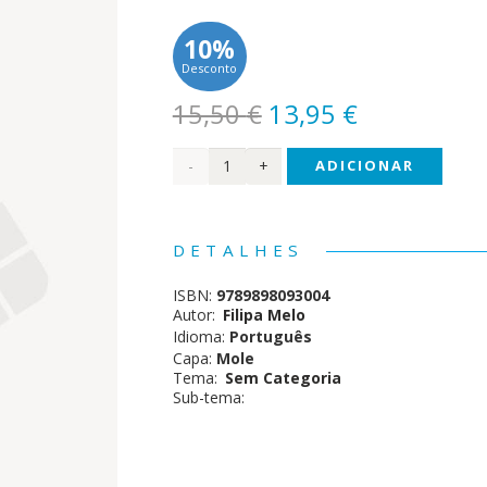
10%
Desconto
O
O
15,50
€
13,95
€
preço
preço
Quantidade
ADICIONAR
original
atual
era:
é:
de
15,50 €.
13,95 €.
Este
DETALHES
é o
ISBN:
9789898093004
meu
Autor:
Filipa Melo
Idioma:
Português
corpo
Capa:
Mole
Tema:
Sem Categoria
Sub-tema: