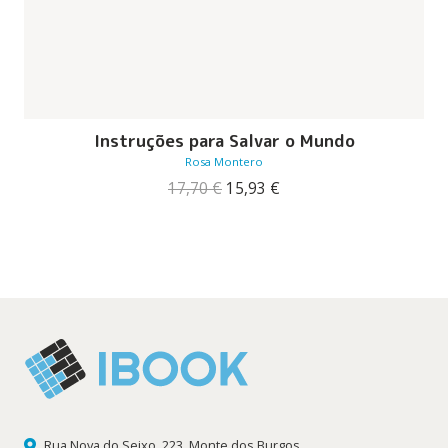
Instruções para Salvar o Mundo
Rosa Montero
O
O
17,70
€
15,93
€
preço
preço
original
atual
era:
é:
17,70 €.
15,93 €.
Rua Nova do Seixo, 223, Monte dos Burgos