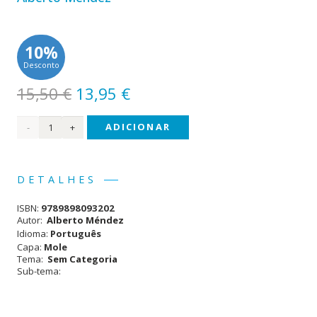
10%
Desconto
O
O
15,50
€
13,95
€
preço
preço
Quantidade
ADICIONAR
original
atual
era:
é:
de
15,50 €.
13,95 €.
Os
DETALHES
Girassóis
ISBN:
9789898093202
Cegos
Autor:
Alberto Méndez
Idioma:
Português
Capa:
Mole
Tema:
Sem Categoria
Sub-tema: