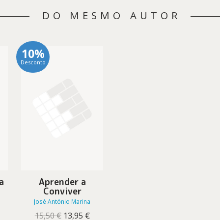
DO MESMO AUTOR
10%
Desconto
a
Aprender a
Conviver
José António Marina
O
O
15,50
€
13,95
€