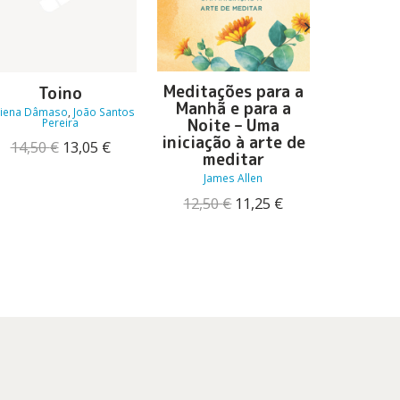
Meditações para a
Toino
A Guerr
Manhã e para a
iena Dâmaso
,
João Santos
Niall
Noite – Uma
Pereira
29,00
iniciação à arte de
O
O
14,50
€
13,05
€
meditar
preço
preço
original
atual
James Allen
era:
é:
O
O
12,50
€
11,25
€
14,50 €.
13,05 €.
preço
preço
original
atual
era:
é:
12,50 €.
11,25 €.