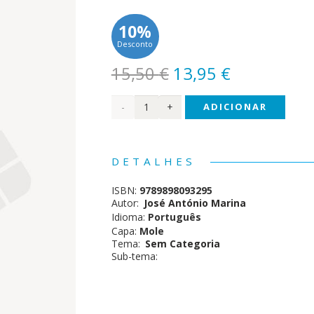
10%
Desconto
O
O
15,50
€
13,95
€
preço
preço
Quantidade
ADICIONAR
original
atual
era:
é:
de O
15,50 €.
13,95 €.
Medo
DETALHES
ISBN:
9789898093295
Autor:
José António Marina
Idioma:
Português
Capa:
Mole
Tema:
Sem Categoria
Sub-tema: