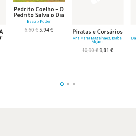
Pedrito Coelho – O
Pedrito Salva o Dia
Beatrix Potter
O
O
6,60
€
5,94
€
 A
Piratas e Corsários
preço
preço
r
Ana Maria Magalhães, Isabel
Da
original
atual
Alçada
era:
é:
O
O
10,90
€
9,81
€
6,60 €.
5,94 €.
preço
preço
eço
original
atual
ual
era:
é:
10,90 €.
9,81 €.
95 €.