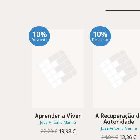
10%
10%
Desconto
Desconto
Aprender a Viver
A Recuperação d
Autoridade
José António Marina
José António Marina
O
O
22,20
€
19,98
€
preço
preço
O
O
14,84
€
13,36
€