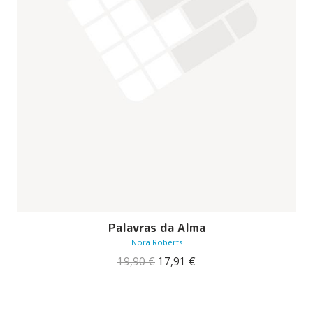
Palavras da Alma
Nora Roberts
O
O
19,90
€
17,91
€
preço
preço
original
atual
era:
é:
19,90 €.
17,91 €.