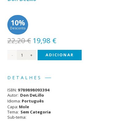
10%
Desconto
O
O
22,20
€
19,98
€
preço
preço
Quantidade
ADICIONAR
original
atual
era:
é:
de O
22,20 €.
19,98 €.
Homem
DETALHES
em
ISBN:
9789898093394
Queda
Autor:
Don DeLillo
Idioma:
Português
Capa:
Mole
Tema:
Sem Categoria
Sub-tema: