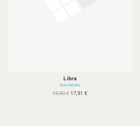
Libra
Don DeLillo
O
O
19,90
€
17,91
€
preço
preço
original
atual
era:
é:
19,90 €.
17,91 €.