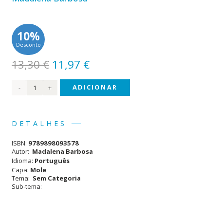
10%
Desconto
O
O
13,30
€
11,97
€
preço
preço
Quantidade
ADICIONAR
original
atual
era:
é:
de
13,30 €.
11,97 €.
Que
DETALHES
Força
ISBN:
9789898093578
é
Autor:
Madalena Barbosa
Idioma:
Português
Essa
Capa:
Mole
Tema:
Sem Categoria
Sub-tema: