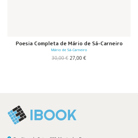
Poesia Completa de Mário de Sá-Carneiro
Mário de Sá-Carneiro
O
O
30,00
€
27,00
€
preço
preço
original
atual
era:
é:
30,00 €.
27,00 €.