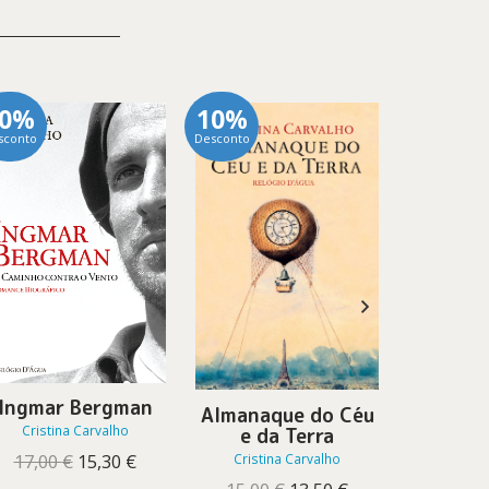
10%
10%
10%
sconto
Desconto
Desconto
Noc
Ingmar Bergman
Almanaque do Céu
Cristi
Cristina Carvalho
e da Terra
14,40
O
O
Cristina Carvalho
17,00
€
15,30
€
preço
preço
O
O