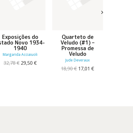
Exposições do
Quarteto de
A Senhor
stado Novo 1934-
Veludo (#1) –
19,90
1940
Promessa de
Veludo
Margarida Acciaiuoli
Jude Deveraux
O
O
32,78
€
29,50
€
preço
preço
O
O
18,90
€
17,01
€
original
atual
preço
preço
era:
é:
original
atual
32,78 €.
29,50 €.
era:
é:
18,90 €.
17,01 €.