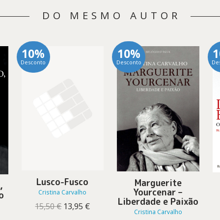
DO MESMO AUTOR
10%
10%
Desconto
Desconto
De
Lusco-Fusco
Marguerite
,
Yourcenar –
Cristina Carvalho
o
Liberdade e Paixão
O
O
15,50
€
13,95
€
Cristina Carvalho
preço
preço