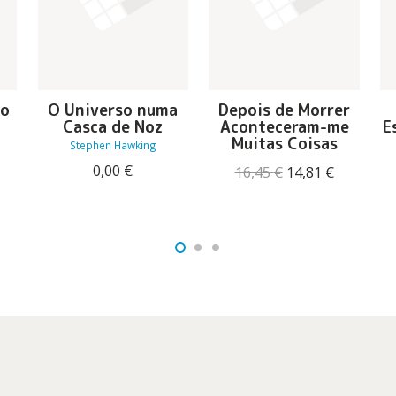
ão
O Universo numa
Depois de Morrer
Casca de Noz
Aconteceram-me
E
O
Muitas Coisas
Stephen Hawking
reço
0,00
€
tual
O
O
16,45
€
14,81
€
:
preço
preço
6,11 €.
original
atual
era:
é:
16,45 €.
14,81 €.