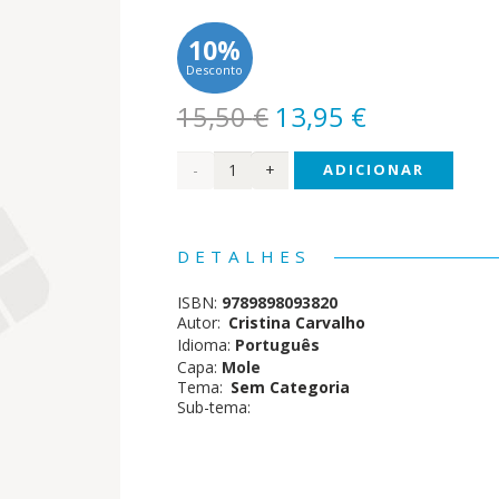
10%
Desconto
O
O
15,50
€
13,95
€
preço
preço
Quantidade
ADICIONAR
original
atual
era:
é:
de O
15,50 €.
13,95 €.
Gato
DETALHES
de
ISBN:
9789898093820
Uppsala
Autor:
Cristina Carvalho
Idioma:
Português
Capa:
Mole
Tema:
Sem Categoria
Sub-tema: