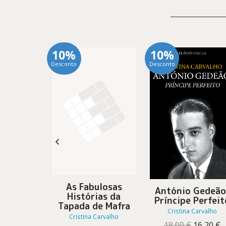
10%
10%
Desconto
Desconto
As Fabulosas
g – Neste
António Gedeão
Histórias da
i Apenas
Príncipe Perfeit
Tapada de Mafra
vidado
Cristina Carvalho
Cristina Carvalho
Carvalho
O
O
18,00
€
16,20
€