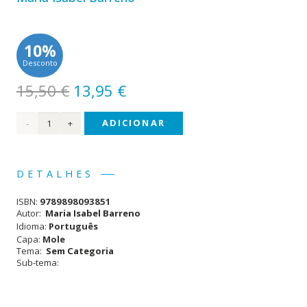
10%
Desconto
O
O
15,50
€
13,95
€
preço
preço
Quantidade
ADICIONAR
original
atual
era:
é:
de
15,50 €.
13,95 €.
Vozes
DETALHES
do
ISBN:
9789898093851
Vento
Autor:
Maria Isabel Barreno
Idioma:
Português
Capa:
Mole
Tema:
Sem Categoria
Sub-tema: