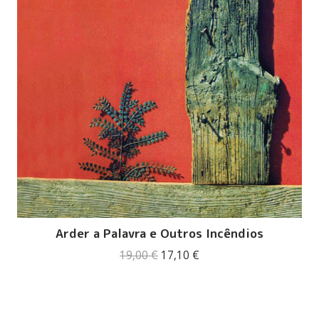
Arder a Palavra e Outros Incêndios
O
O
19,00
€
17,10
€
preço
preço
original
atual
era:
é:
19,00 €.
17,10 €.