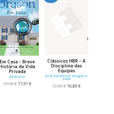
Clássicos HBR – A
A Honra 
Em Casa – Breve
Disciplina das
Tra
História da Vida
Equipas
Privada
Robe
Jon R. Katzenbach, Douglas K.
Bill Bryson
13,00
Smith
O
O
19,90
€
17,91
€
O
O
12,00
€
10,80
€
preço
preço
preço
preço
original
atual
original
atual
era:
é:
era:
é:
19,90 €.
17,91 €.
12,00 €.
10,80 €.