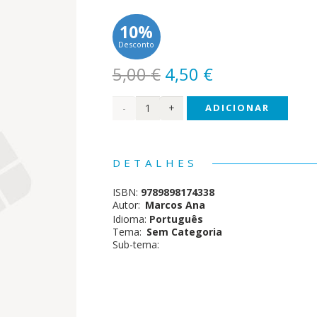
10%
Desconto
O
O
5,00
€
4,50
€
preço
preço
Quantidade
ADICIONAR
original
atual
era:
é:
de
5,00 €.
4,50 €.
Digam-
DETALHES
me
ISBN:
9789898174338
como
Autor:
Marcos Ana
Idioma:
Português
é
Tema:
Sem Categoria
Sub-tema:
uma
Árvore