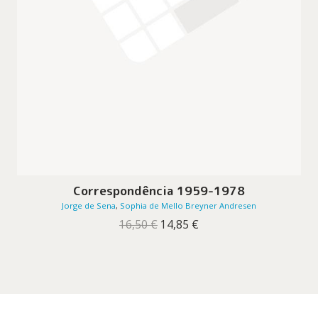
Correspondência 1959-1978
Jorge de Sena
,
Sophia de Mello Breyner Andresen
O
O
16,50
€
14,85
€
preço
preço
original
atual
era:
é:
16,50 €.
14,85 €.