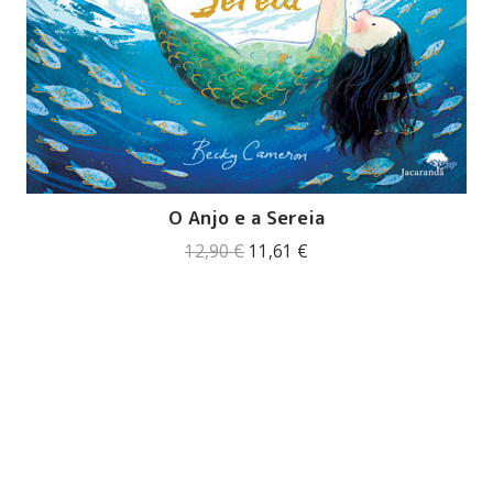
O Anjo e a Sereia
O
O
12,90
€
11,61
€
preço
preço
original
atual
era:
é:
12,90 €.
11,61 €.