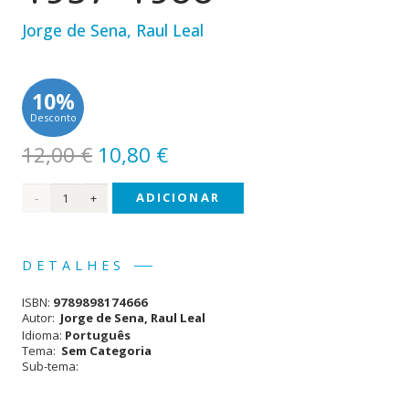
Jorge de Sena
,
Raul Leal
10%
Desconto
O
O
12,00
€
10,80
€
preço
preço
Quantidade
ADICIONAR
original
atual
era:
é:
de
12,00 €.
10,80 €.
Correspondência
DETALHES
1957-
ISBN:
9789898174666
1960
Autor:
Jorge de Sena
,
Raul Leal
Idioma:
Português
Tema:
Sem Categoria
Sub-tema: