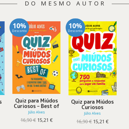
DO MESMO AUTOR
10%
10%
Desconto
Desconto
Quiz para Miúdos
s
Quiz para Miúdos
Curiosos – Best of
Curiosos
Júlio Alves
Júlio Alves
O
O
16,90
€
15,21
€
O
O
16,90
€
15,21
€
preço
preço
preço
preço