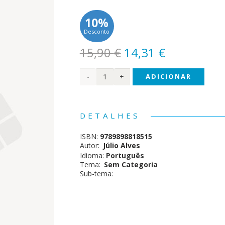
10%
Desconto
O
O
15,90
€
14,31
€
preço
preço
Quantidade
ADICIONAR
original
atual
era:
é:
de O
15,90 €.
14,31 €.
Grande
DETALHES
Livro
ISBN:
9789898818515
do
Autor:
Júlio Alves
Idioma:
Português
Quis
Tema:
Sem Categoria
Sub-tema: