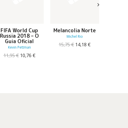
FIFA World Cup
Melancolia Norte
Res
Russia 2018 – O
Mens
Michel Rio
Guia Oficial
Fernand
O
O
15,75
€
14,18
€
12.
Kevin Pettman
preço
preço
O
O
original
atual
11,95
€
10,76
€
7,70
preço
preço
era:
é:
original
atual
15,75 €.
14,18 €.
era:
é:
11,95 €.
10,76 €.