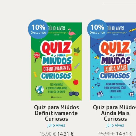
10%
10%
Desconto
Desconto
Quiz para Miúdo
Quiz para Miúdos
Ainda Mais
Definitivamente
Curiosos
Curiosos
Júlio Alves
Júlio Alves
O
O
O
O
15,90
€
14,31
€
15,90
€
14,31
€