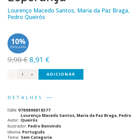
Lourenço Macedo Santos
,
Maria da Paz Braga
,
Pedro Queirós
10%
Desconto
O
O
9,90
€
8,91
€
preço
preço
Quantidade
ADICIONAR
original
atual
era:
é:
de A
9,90 €.
8,91 €.
Aldeia
DETALHES
da
ISBN:
9789898818577
Esperança
Lourenço Macedo Santos
,
Maria da Paz Braga
,
Pedro
Autor:
Queirós
Ilustrador:
Pedro Benvindo
Idioma:
Português
Tema:
Sem Categoria