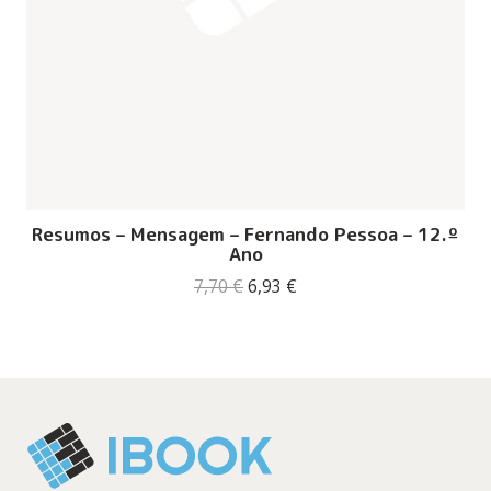
Resumos – Mensagem – Fernando Pessoa – 12.º
Ano
O
O
7,70
€
6,93
€
preço
preço
original
atual
era:
é:
7,70 €.
6,93 €.