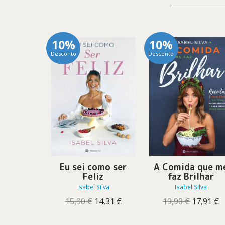
10%
10%
Desconto
Desconto
Eu sei como ser
A Comida que m
Feliz
faz Brilhar
Isabel Silva
Isabel Silva
O
O
O
O
15,90
€
14,31
€
19,90
€
17,91
€
preço
preço
preço
p
original
atual
original
a