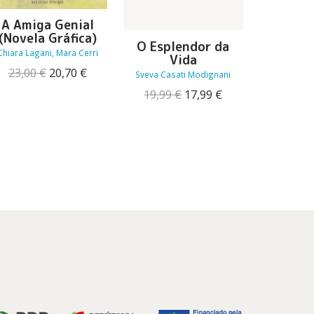
A Amiga Genial
(Novela Gráfica)
Terra do
O Esplendor da
Chiara Lagani, Mara Cerri
Vento,
Vida
Est
O
O
23,00
€
20,70
€
Sveva Casati Modignani
preço
preço
Antoine de
O
O
19,99
€
17,99
€
original
atual
preço
preço
15,95
era:
é:
original
atual
23,00 €.
20,70 €.
era:
é:
19,99 €.
17,99 €.