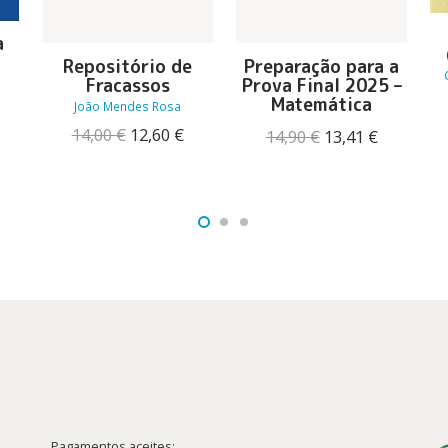
a
Repositório de
Preparação para a
Fracassos
Prova Final 2025 –
O
Matemática
João Mendes Rosa
reço
tual
O
O
14,00
€
12,60
€
O
O
14,90
€
13,41
€
:
preço
preço
preço
preço
4,67 €.
original
atual
original
atual
era:
é:
era:
é:
14,00 €.
12,60 €.
14,90 €.
13,41 €.
Pagamentos aceites: