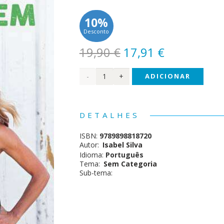
10%
Desconto
O
O
19,90
€
17,91
€
preço
preço
Quantidade
ADICIONAR
original
atual
era:
é:
de O
19,90 €.
17,91 €.
Meu
DETALHES
Plano
ISBN:
9789898818720
do
Autor:
Isabel Silva
Idioma:
Português
Bem
Tema:
Sem Categoria
Sub-tema: