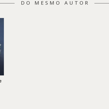
DO MESMO AUTOR
e
reço
tual