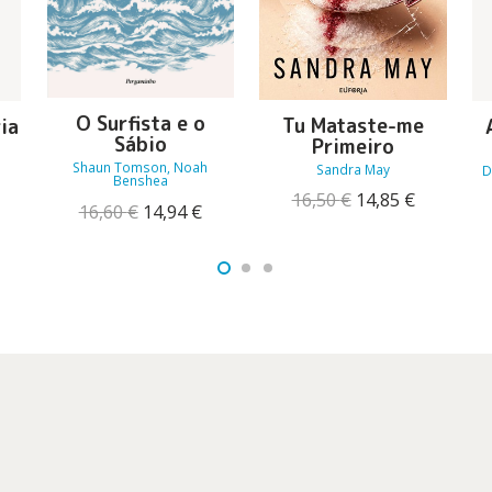
O Surfista e o
Tu Mataste-me
ia
Sábio
Primeiro
Shaun Tomson, Noah
Sandra May
D
Benshea
O
O
16,50
€
14,85
€
O
O
O
16,60
€
14,94
€
preço
preço
reço
preço
preço
original
atual
tual
original
atual
era:
é:
:
era:
é:
16,50 €.
14,85 €.
1,56 €.
16,60 €.
14,94 €.