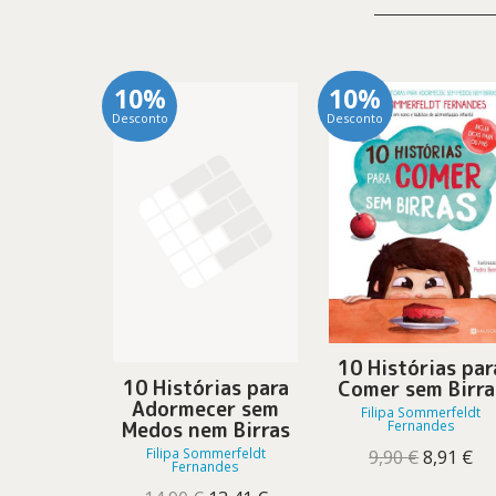
10%
10%
Desconto
Desconto
10 Histórias par
10 Histórias para
Comer sem Birra
Adormecer sem
Filipa Sommerfeldt
Medos nem Birras
Fernandes
O
O
Filipa Sommerfeldt
9,90
€
8,91
€
Fernandes
preço
pr