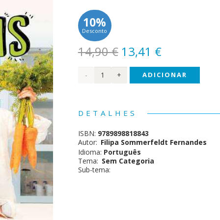
10%
Desconto
O
O
14,90
€
13,41
€
preço
preço
Quantidade
ADICIONAR
original
atual
era:
é:
de
14,90 €.
13,41 €.
Comer
DETALHES
sem
ISBN:
9789898818843
Birras
Autor:
Filipa Sommerfeldt Fernandes
Idioma:
Português
Tema:
Sem Categoria
Sub-tema: