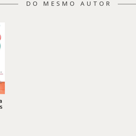
DO MESMO AUTOR
a
s
eço