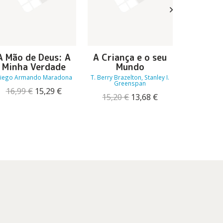
O Boler
José Antoni
Mauri
16,00
A Mão de Deus: A
A Criança e o seu
Minha Verdade
Mundo
iego Armando Maradona
T. Berry Brazelton, Stanley I.
Greenspan
O
O
16,99
€
15,29
€
O
O
15,20
€
13,68
€
preço
preço
preço
preço
original
atual
original
atual
era:
é:
era:
é:
16,99 €.
15,29 €.
15,20 €.
13,68 €.